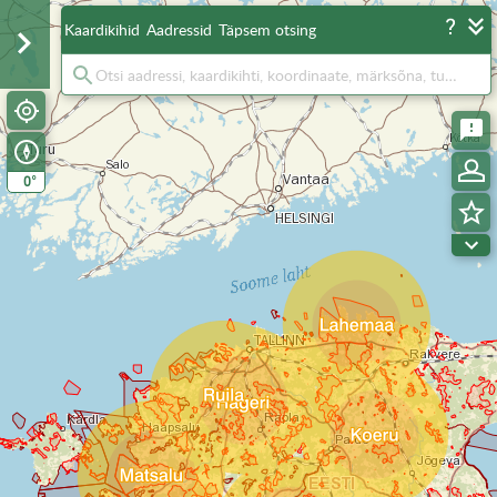
Kaardikihid
Aadressid
Täpsem otsing
°
0