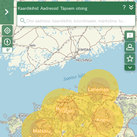
Kaardikihid
Aadressid
Täpsem otsing
°
0