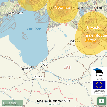
Maa- ja Ruumiamet 2026
Aluska
50 km
Copyright