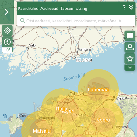
Kaardikihid
Aadressid
Täpsem otsing
°
0