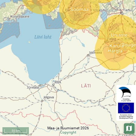
Maa- ja Ruumiamet 2026
Aluska
50 km
Copyright