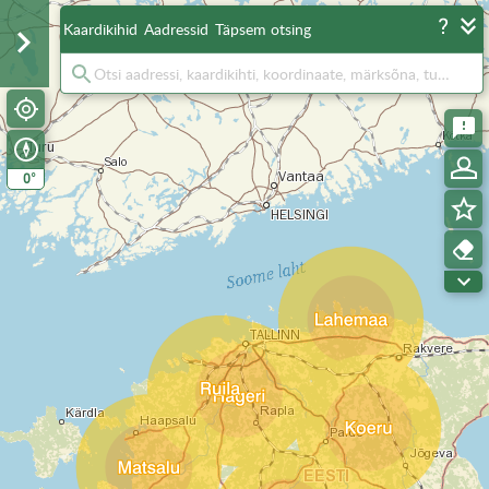
Kaardikihid
Aadressid
Täpsem otsing
°
0