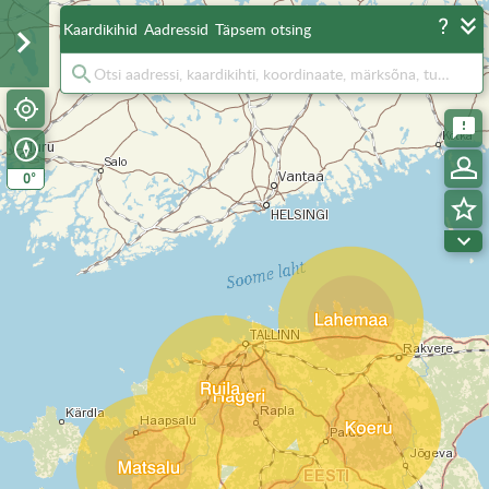
Kaardikihid
Aadressid
Täpsem otsing
°
0