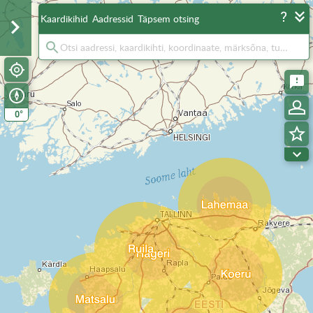
Kaardikihid
Aadressid
Täpsem otsing
°
0