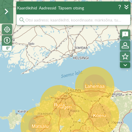
Kaardikihid
Aadressid
Täpsem otsing
°
0