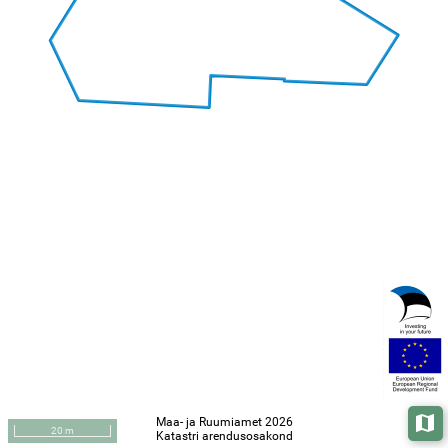
Maa- ja Ruumiamet 2026
Aluska
20 m
Katastri arendusosakond