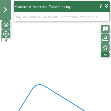
Kaardikihid
Aadressid
Täpsem otsing
°
0