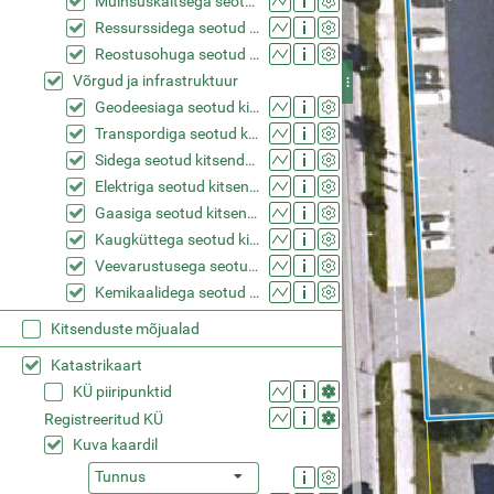
Muinsuskaitsega seotud kitsendused (KPOIS)
Ressurssidega seotud kitsendused (KPOIS)
Reostusohuga seotud kitsendused (KPOIS)
Võrgud ja infrastruktuur
Geodeesiaga seotud kitsendused (KPOIS)
Transpordiga seotud kitsendused (KPOIS)
Sidega seotud kitsendused (KPOIS)
Elektriga seotud kitsendused (KPOIS)
Gaasiga seotud kitsendused (KPOIS)
Kaugküttega seotud kitsendused (KPOIS)
Veevarustusega seotud kitsendused (KPOIS)
Kemikaalidega seotud kitsendused (KPOIS)
Kitsenduste mõjualad
Katastrikaart
KÜ piiripunktid
Registreeritud KÜ
Kuva kaardil
Tunnus