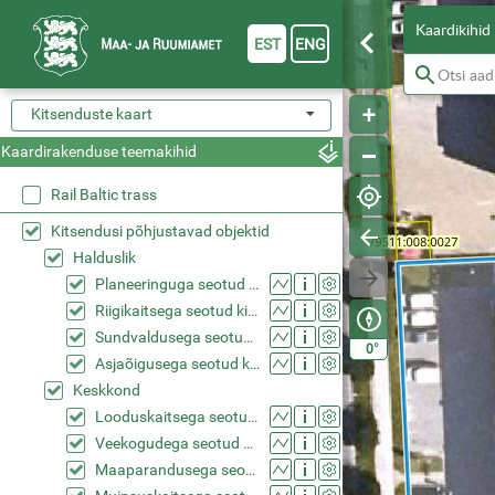
Kaardikihid
EST
ENG
Kitsenduste kaart
Kaardirakenduse teemakihid
Rail Baltic trass
Kitsendusi põhjustavad objektid
Halduslik
Planeeringuga seotud kitsendused (KPOIS)
Riigikaitsega seotud kitsendused (KPOIS)
Sundvaldusega seotud kitsendused (KPOIS)
°
0
Asjaõigusega seotud kitsendused (KPOIS)
Keskkond
Looduskaitsega seotud kitsendused (KPOIS)
Veekogudega seotud kitsendused (KPOIS)
Maaparandusega seotud kitsendused (KPOIS)