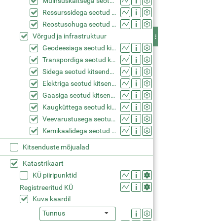
Muinsuskaitsega seotud kitsendused (KPOIS)
Ressurssidega seotud kitsendused (KPOIS)
Reostusohuga seotud kitsendused (KPOIS)
Võrgud ja infrastruktuur
Geodeesiaga seotud kitsendused (KPOIS)
Transpordiga seotud kitsendused (KPOIS)
Sidega seotud kitsendused (KPOIS)
Elektriga seotud kitsendused (KPOIS)
Gaasiga seotud kitsendused (KPOIS)
Kaugküttega seotud kitsendused (KPOIS)
Veevarustusega seotud kitsendused (KPOIS)
Kemikaalidega seotud kitsendused (KPOIS)
Kitsenduste mõjualad
Katastrikaart
KÜ piiripunktid
Registreeritud KÜ
Kuva kaardil
Tunnus