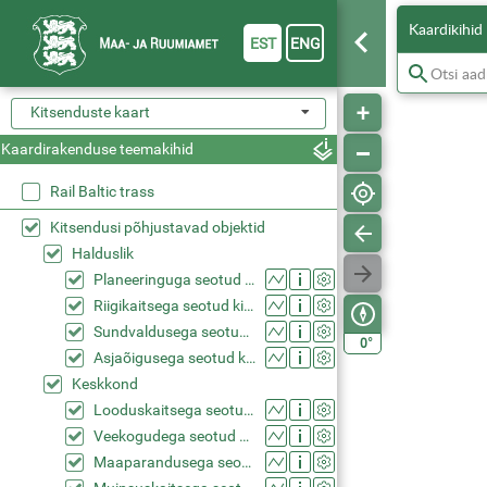
Kaardikihid
EST
ENG
Kitsenduste kaart
Kaardirakenduse teemakihid
Rail Baltic trass
Kitsendusi põhjustavad objektid
Halduslik
Planeeringuga seotud kitsendused (KPOIS)
Riigikaitsega seotud kitsendused (KPOIS)
Sundvaldusega seotud kitsendused (KPOIS)
°
0
Asjaõigusega seotud kitsendused (KPOIS)
Keskkond
Looduskaitsega seotud kitsendused (KPOIS)
Veekogudega seotud kitsendused (KPOIS)
Maaparandusega seotud kitsendused (KPOIS)