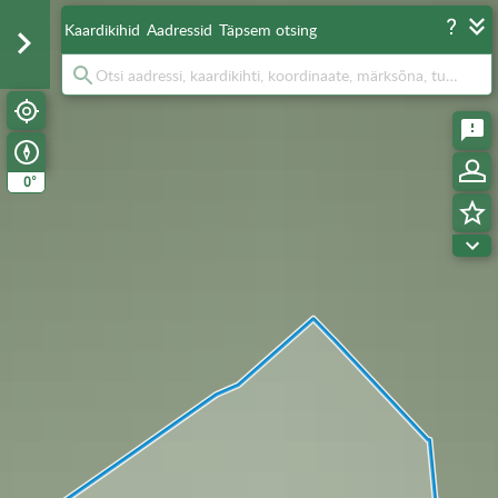
Kaardikihid
Aadressid
Täpsem otsing
°
0