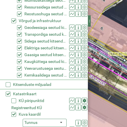
Muinsuskaitsega seotud kitsendused (KPOIS)
Ressurssidega seotud kitsendused (KPOIS)
Reostusohuga seotud kitsendused (KPOIS)
Võrgud ja infrastruktuur
Geodeesiaga seotud kitsendused (KPOIS)
Transpordiga seotud kitsendused (KPOIS)
Sidega seotud kitsendused (KPOIS)
Elektriga seotud kitsendused (KPOIS)
Gaasiga seotud kitsendused (KPOIS)
Kaugküttega seotud kitsendused (KPOIS)
Veevarustusega seotud kitsendused (KPOIS)
Kemikaalidega seotud kitsendused (KPOIS)
Kitsenduste mõjualad
Katastrikaart
KÜ piiripunktid
Registreeritud KÜ
Kuva kaardil
Tunnus