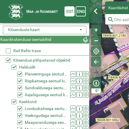
Kaardikihid
EST
ENG
Kitsenduste kaart
Kaardirakenduse teemakihid
Rail Baltic trass
Kitsendusi põhjustavad objektid
Halduslik
Planeeringuga seotud kitsendused (KPOIS)
Riigikaitsega seotud kitsendused (KPOIS)
Sundvaldusega seotud kitsendused (KPOIS)
°
0
Asjaõigusega seotud kitsendused (KPOIS)
Keskkond
Looduskaitsega seotud kitsendused (KPOIS)
Veekogudega seotud kitsendused (KPOIS)
Maaparandusega seotud kitsendused (KPOIS)