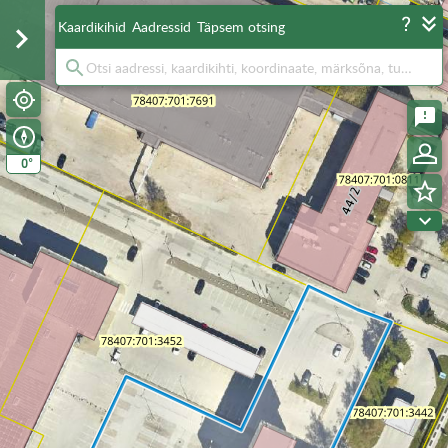
Kaardikihid
Aadressid
Täpsem otsing
°
0