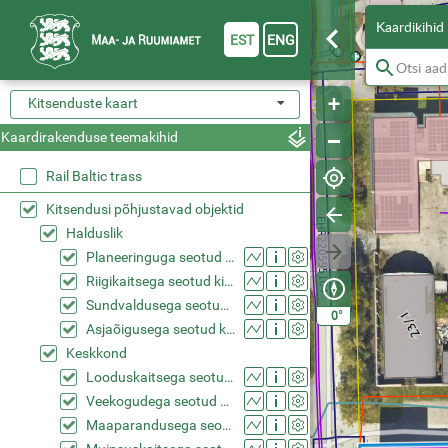
Kaardikihid
EST
ENG
Kitsenduste kaart
Kaardirakenduse teemakihid
Rail Baltic trass
Kitsendusi põhjustavad objektid
Halduslik
Planeeringuga seotud kitsendused (KPOIS)
Riigikaitsega seotud kitsendused (KPOIS)
Sundvaldusega seotud kitsendused (KPOIS)
°
0
Asjaõigusega seotud kitsendused (KPOIS)
Keskkond
Looduskaitsega seotud kitsendused (KPOIS)
Veekogudega seotud kitsendused (KPOIS)
Maaparandusega seotud kitsendused (KPOIS)