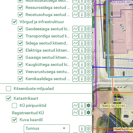
Muinsuskaitsega seotud kitsendused (KPOIS)
Ressurssidega seotud kitsendused (KPOIS)
Reostusohuga seotud kitsendused (KPOIS)
Võrgud ja infrastruktuur
Geodeesiaga seotud kitsendused (KPOIS)
Transpordiga seotud kitsendused (KPOIS)
Sidega seotud kitsendused (KPOIS)
Elektriga seotud kitsendused (KPOIS)
Gaasiga seotud kitsendused (KPOIS)
Kaugküttega seotud kitsendused (KPOIS)
Veevarustusega seotud kitsendused (KPOIS)
Kemikaalidega seotud kitsendused (KPOIS)
Kitsenduste mõjualad
Katastrikaart
KÜ piiripunktid
Registreeritud KÜ
Kuva kaardil
Tunnus