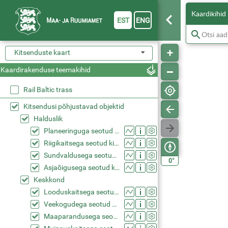
Kaardikihid
EST
ENG
Kitsenduste kaart
Kaardirakenduse teemakihid
Rail Baltic trass
Kitsendusi põhjustavad objektid
Halduslik
Planeeringuga seotud kitsendused (KPOIS)
Riigikaitsega seotud kitsendused (KPOIS)
Sundvaldusega seotud kitsendused (KPOIS)
°
0
Asjaõigusega seotud kitsendused (KPOIS)
Keskkond
Looduskaitsega seotud kitsendused (KPOIS)
Veekogudega seotud kitsendused (KPOIS)
Maaparandusega seotud kitsendused (KPOIS)