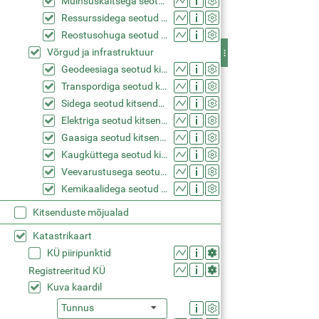
Muinsuskaitsega seotud kitsendused (KPOIS)
Ressurssidega seotud kitsendused (KPOIS)
Reostusohuga seotud kitsendused (KPOIS)
Võrgud ja infrastruktuur
Geodeesiaga seotud kitsendused (KPOIS)
Transpordiga seotud kitsendused (KPOIS)
Sidega seotud kitsendused (KPOIS)
Elektriga seotud kitsendused (KPOIS)
Gaasiga seotud kitsendused (KPOIS)
Kaugküttega seotud kitsendused (KPOIS)
Veevarustusega seotud kitsendused (KPOIS)
Kemikaalidega seotud kitsendused (KPOIS)
Kitsenduste mõjualad
Katastrikaart
KÜ piiripunktid
Registreeritud KÜ
Kuva kaardil
Tunnus