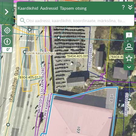
Kaardikihid
Aadressid
Täpsem otsing
°
0