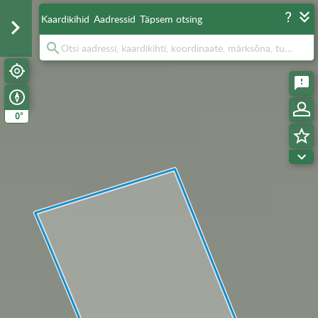
Kaardikihid
Aadressid
Täpsem otsing
°
0