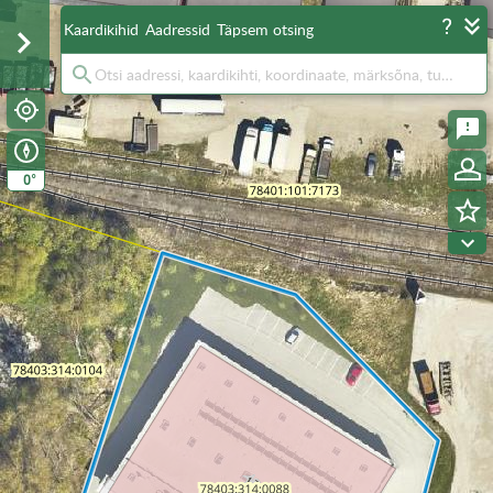
Kaardikihid
Aadressid
Täpsem otsing
°
0