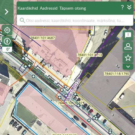
Kaardikihid
Aadressid
Täpsem otsing
°
0