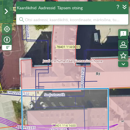
Kaardikihid
Aadressid
Täpsem otsing
°
0