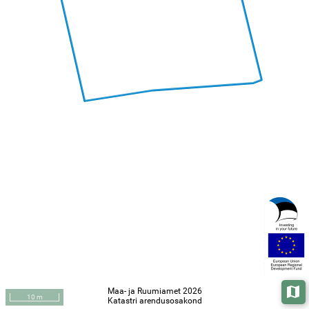
Maa- ja Ruumiamet 2026
Aluska
10 m
Katastri arendusosakond