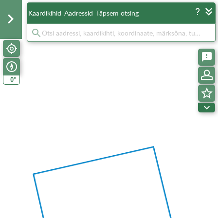
Kaardikihid
Aadressid
Täpsem otsing
°
0