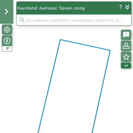
Kaardikihid
Aadressid
Täpsem otsing
°
0