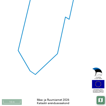
Maa- ja Ruumiamet 2026
Aluska
10 m
Katastri arendusosakond