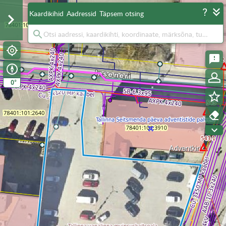
Kaardikihid
Aadressid
Täpsem otsing
°
0