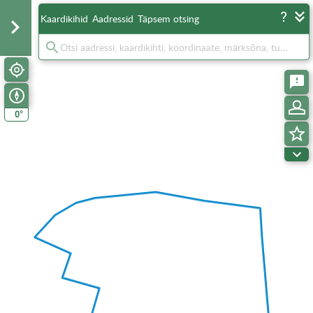
Kaardikihid
Aadressid
Täpsem otsing
°
0