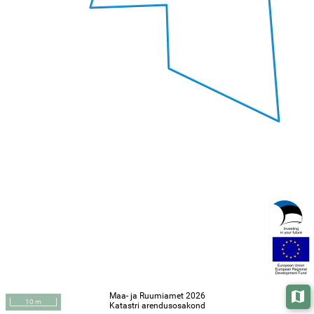
Maa- ja Ruumiamet 2026
Aluska
10 m
Katastri arendusosakond