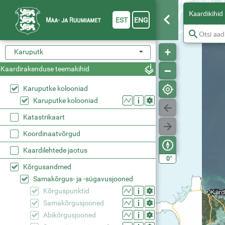
Kaardikihid
EST
ENG
Karuputk
Kaardirakenduse teemakihid
Karuputke kolooniad
Karuputke kolooniad
Katastrikaart
Koordinaatvõrgud
Kaardilehtede jaotus
°
0
Kõrgusandmed
Samakõrgus- ja -sügavusjooned
Kõrguspunktid
Samakõrgusjooned
Abikõrgusjooned