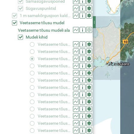
Samasügavusjooned
Sügavuspunktid
1 m samakõrgusjoon kaldajoone kõrgusväärtusest
Veetaseme tõusu mudel
Veetaseme tõusu mudeli ala
Mudeli kihid
Veetaseme tõus +0,50 m
Veetaseme tõus +0,75 m
Veetaseme tõus +1,00 m
Veetaseme tõus +1,25 m
Veetaseme tõus +1,50 m
Veetaseme tõus +1,75 m
Veetaseme tõus +2,00 m
Veetaseme tõus +2,25 m
Veetaseme tõus +2,50 m
Veetaseme tõus +2,75 m
Veetaseme tõus +3,00 m
Veetaseme tõus +3,25 m
Veetaseme tõus +3,50 m