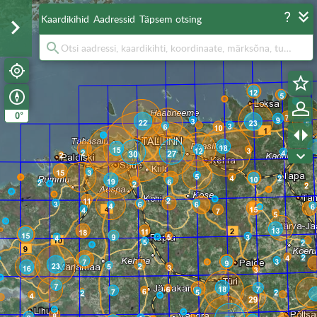
Kaardikihid
Aadressid
Täpsem otsing
°
0