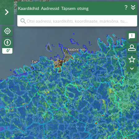
Kaardikihid
Aadressid
Täpsem otsing
°
0