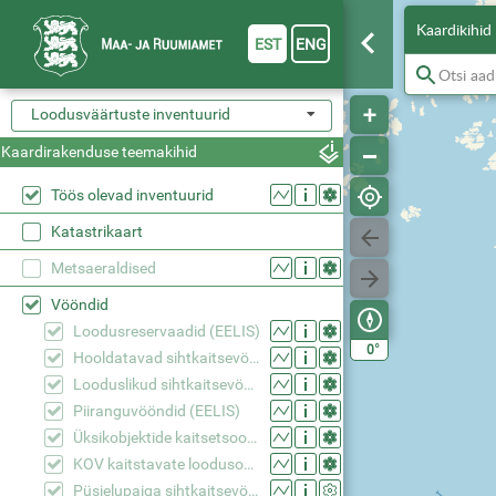
Kaardikihid
EST
ENG
Loodusväärtuste inventuurid
Kaardirakenduse teemakihid
Töös olevad inventuurid
Katastrikaart
Metsaeraldised
Vööndid
Loodusreservaadid (EELIS)
°
0
Hooldatavad sihtkaitsevööndid (EELIS)
Looduslikud sihtkaitsevööndid (EELIS)
Piiranguvööndid (EELIS)
Üksikobjektide kaitsetsoonid (EELIS)
KOV kaitstavate loodusobjektide piiranguvööndid (EELIS)
Püsielupaiga sihtkaitsevöönd