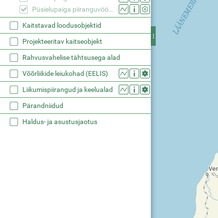
Püsielupaiga piiranguvöönd
Kaitstavad loodusobjektid
Projekteeritav kaitseobjekt
Rahvusvahelise tähtsusega alad
Võõrliikide leiukohad (EELIS)
Liikumispiirangud ja keelualad
Pärandniidud
Haldus- ja asustusjaotus