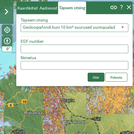
Täpsem otsing
Kaardikihid
Aadressid
Täpsem otsing
Geoloogiafondi kuni 10 km² suurused uuringualad
EGF number
°
0
Nimetus
Otsi
Puhasta