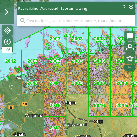
Kaardikihid
Aadressid
Täpsem otsing
°
0