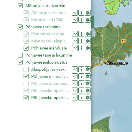
Allikad ja karstivormid
Allikad ja karstiaugud (50k)
Karstiväljad (50k)
Põhjavee tarbimine
Kinnitatud varuga veehaarded (50k)
Mäetöödel väljapumbatav vesi (50k)
Põhjavee alanduslehtrid (50k)
Põhjavee tase ja liikumine
Põhjavee iseloomustus
Aluspõhjalise veekompleksi avamused (50k)
Põhjavee mineraliseerumise jooned (50k)
Põhjavee omadused (50k)
Põhjaveekomplekside tüübid (50k)
Põhjaveekomplekside tüübid (50k generaliseeritud)