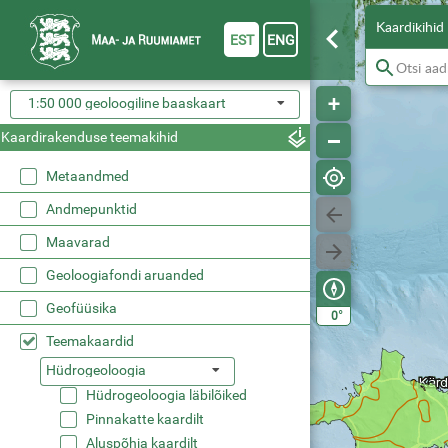
Kaardikihid
EST
ENG
1:50 000 geoloogiline baaskaart
Kaardirakenduse teemakihid
Metaandmed
Andmepunktid
Maavarad
Geoloogiafondi aruanded
Geofüüsika
°
0
Teemakaardid
Hüdrogeoloogia
Hüdrogeoloogia läbilõiked
Pinnakatte kaardilt
Aluspõhja kaardilt