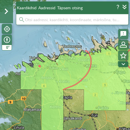
Kaardikihid
Aadressid
Täpsem otsing
°
0