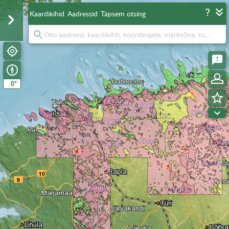
Kaardikihid
Aadressid
Täpsem otsing
°
0