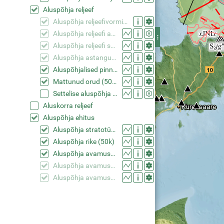
Aluspõhja reljeef
Aluspõhja reljeefivormide nimed (50k)
Aluspõhja reljeefi andmepunkt
Aluspõhja reljeefi samajooned (50k)
Aluspõhja astangud (50k)
Aluspõhjalised pinnavormid (50k)
Mattunud orud (50k)
Settelise aluspõhja reljeef (50x50m võrkmudel)
Aluskorra reljeef
Aluspõhja ehitus
Aluspõhja stratotüüp
Aluspõhja rike (50k)
Aluspõhja avamused (50k generaliseeritud ladestud)
Aluspõhja avamused (50k generaliseeritud ladestikud)
Aluspõhja avamused (50k)