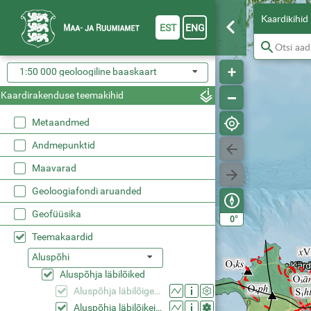
Kaardikihid
EST
ENG
1:50 000 geoloogiline baaskaart
Kaardirakenduse teemakihid
Metaandmed
Andmepunktid
Maavarad
Geoloogiafondi aruanded
Geofüüsika
°
0
Teemakaardid
Aluspõhi
Aluspõhja läbilõiked
Aluspõhja läbilõigete andmepunktid (50k)
Aluspõhja läbilõikejooned (50k)